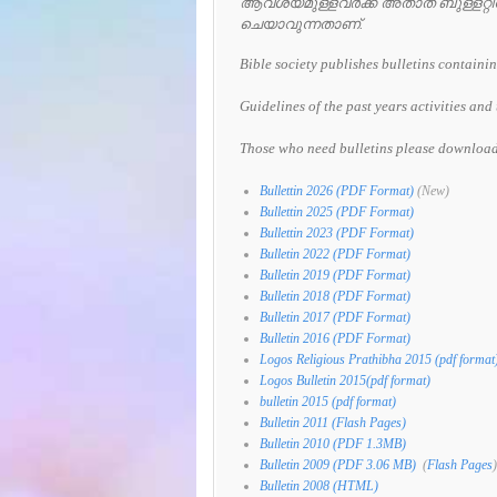
ആവശ്യമുള്ളവർക്ക് അതാത് ബുള്ളറ്
ചെയാവുന്നതാണ്.
Bible society publishes bulletins containin
Guidelines of the past years activities and 
Those who need bulletins please download 
Bullettin 2026 (PDF Format)
(New)
Bullettin 2025 (PDF Format)
Bullettin 2023 (PDF Format)
Bulletin 2022 (PDF Format)
Bulletin 2019 (PDF Format)
Bulletin 2018 (PDF Format)
Bulletin 2017 (PDF Format)
Bulletin 2016 (PDF Format)
Logos Religious Prathibha 2015 (pdf format
Logos Bulletin 2015(pdf format)
bulletin 2015 (pdf format)
Bulletin 2011 (Flash Pages)
Bulletin 2010 (PDF 1.3MB)
Bulletin 2009 (PDF 3.06 MB)
(
Flash Pages
)
Bulletin 2008 (HTML)