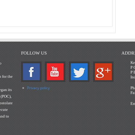
FOLLOW US
ADDR
Ke
o
P 
P 
n for the
In
Privacy policy
Ph
gan its
Fa
 (POC),
ostolate
Em
ecute
and to