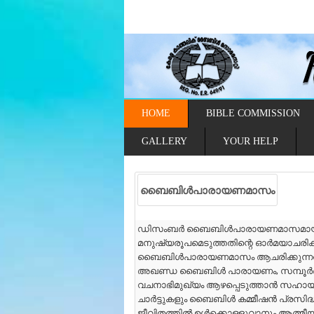
HOME
BIBLE COMMISSION
GALLERY
YOUR HELP
ബൈബിൾപാരായണമാസം
ഡിസംബർ ബൈബിൾപാരായണമാസമായി കെസിബി
മനുഷ്യരൂപമെടുത്തതിന്റെ ഓർമയാചരിക്കുന
ബൈബിൾപാരായണമാസം ആചരിക്കുന്നത്. 
അഖണ്ഡ ബൈബിൾ പാരായണം, സമ്പൂർ
വചനാഭിമുഖ്യം ആഴപ്പെടുത്താൻ സഹായ
ചാർട്ടുകളും ബൈബിൾ കമ്മീഷൻ പ്രസിദ്ധീ
ജീവിതത്തിൽ ഉൾക്കൊള്ളുവാനും ആത്മീയ