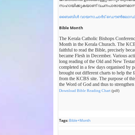
സഹായിക്കുകയാണ് വചനപാരായണമാസത്ത
ബൈബിൾ വായനാചാർട് ഡൌൺലോഡ് 
Bible Month
The Kerala Catholic Bishops Conferenc
Month in the Kerala Churach. The KCB
faithful to read the Bible, precisely b
became Flesh in December. Various acti
long reading of the Old and New Testame
completed in a few days organised by pa
brought out different charts to help the
from the KCBS site. The purpose of this
the Word of God and thus to strengthen the
Download Bible Reading Chart
(pdf)
Tags:
Bible+Month