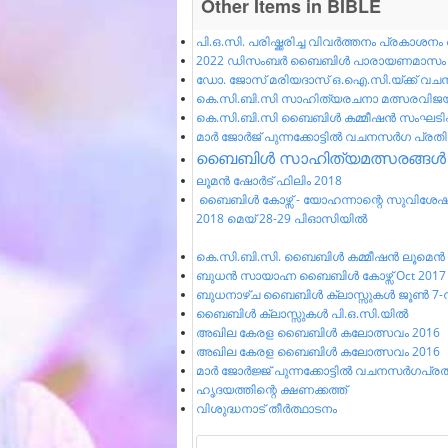
Other Items in BIBLE
പി.ഒ.സി. പരിഷ്ക്കരിച്ച വിവര്‍ത്തനം പ്രകാശന
2022 ഡിസംബർ ബൈബിൾ പാരായണമാസം
ഡോ. ജോസ് മരിയദാസ് ഒ.ഐ.സി.യ്ക്ക് വച
കെ.സി.ബി.സി സാഹിത്യരചനാ മത്സരവിജ
കെ.സി.ബി.സി ബൈബിൾ കമ്മീഷൻ സംഘടിപ്പ
മാർ ജോർജ് പുന്നക്കോട്ടിൽ വചനസർഗ പ്രതി
ബൈബിള്‍ സാഹിത്യമത്സരങ്ങള്‍ -
ലൂമൻ ഷോർട് ഫിലിം 2018
ബൈബിൾ കോഴ്സ് - യോഹന്നാന്റെ സുവിശേഷ
2018 മെയ് 28-29 പിഓസിയിൽ
കെ.സി.ബി.സി. ബൈബിൾ കമ്മീഷൻ ലൂമെൻ ഷ
ബുധൻ സായാഹ്ന ബൈബിൾ കോഴ്സ് Oct 2017 -
ബുധനാഴ്ച ബൈബിൾ ക്ലാസ്സുകൾ ജൂൺ 7-ന് 
ബൈബിള്‍ ക്ലാസ്സുകള്‍ പി.ഒ.സി.യില്‍
അഖില കേരള ബൈബിൾ കലോത്സവം 2016
അഖില കേരള ബൈബിൾ കലോത്സവം 2016
മാർ ജോർജ്ജ് പുന്നക്കോട്ടിൽ വചനസർഗപ്രത
ഹൃദയത്തിന്റെ ക്ഷണക്കത്ത്
വിശുദ്ധനാട് തീർത്ഥാടനം