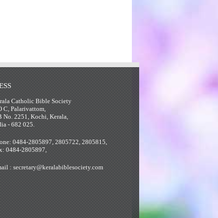
ESS
rala Catholic Bible Society
O C, Palarivattom,
B No. 2251, Kochi, Kerala,
dia - 682 025.
one: 0484-2805897, 2805722, 2805815,
x: 0484-2805897,
ail : secretary@keralabiblesociety.com