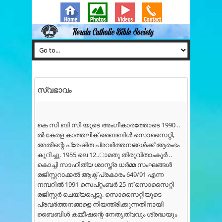
സ്വഭാവം
കെ സി ബി സി യുടെ അംഗീകാരത്തോടെ 1990 ..
ൽ കേരള കാത്തലിക് ബൈബിൾ സൊസൈറ്റി,
അതിന്റെ പ്രേഷിത പ്രവർത്തനങ്ങൾക്ക് ആരംഭം
കുറിച്ചു. 1955 ലെ 12..ാമതു തിരുവിതാംകൂർ ..
കൊച്ചി സാഹിത്യ ശാസ്ത്ര ധർമ്മ സംഘങ്ങൾ
രജിസ്റ്ററാക്കൽ ആക്ട് പ്രകാരം 649/91 എന്ന
നമ്പറിൽ 1991 സെപ്റ്റംബർ 25 ന് സൊസൈറ്റി
രജിസ്റ്റർ ചെയ്യപ്പെട്ടു. സൊസൈറ്റിയുടെ
പ്രവർത്തനങ്ങളെ നിയന്ത്രിക്കുന്നതിനായി
ബൈബിൾ കമ്മീഷന്റെ നേതൃത്വവും ശ്രദ്ധയും