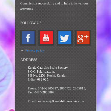
Commission successfully and to help in its various
activities.
FOLLOW US
Privacy policy
ADDRESS
Kerala Catholic Bible Society
P O C, Palarivattom,
P B No. 2251, Kochi, Kerala,
India - 682 025.
Phone: 0484-2805897, 2805722, 2805815,
Fax: 0484-2805897,
Email : secretary@keralabiblesociety.com